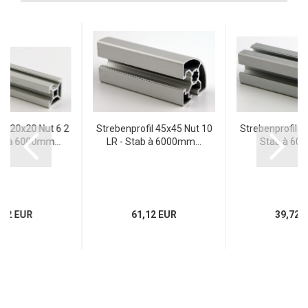
il 20x20 Nut 6 2
Strebenprofil 45x45 Nut 10
Strebenprofil 3
ab à 6000mm...
LR - Stab à 6000mm...
Stab à 600
,42 EUR
61,12 EUR
39,72 