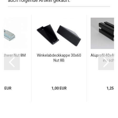
auch folgende Artikel gekauft:
n schwer Nut 8M
Winkelabdeckkappe 30x60
Aluprofil 40x40 N
Nut 8B
ine schwa
40 EUR
1,00 EUR
1,25 E