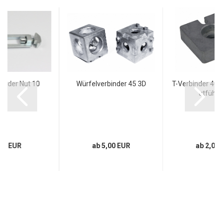
binder Nut 10
Würfelverbinder 45 3D
T-Verbinder 40 
utführ
80 EUR
ab 5,00 EUR
ab 2,00