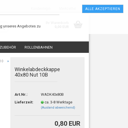
Kundenlogin
Merkzettel
ALLE AKZEPTIEREN
Ihr Warenkorb
ung unseres Angebotes zu
0,00 EUR
 ZUBEHÖR
ROLLENBAHNEN
»
 10
Winkelabdeckkappe
40x80 Nut 10B
Art.Nr.:
WADK40x80B
sen?
Lieferzeit:
ca. 3-8 Werktage
(Ausland abweichend)
0,80 EUR