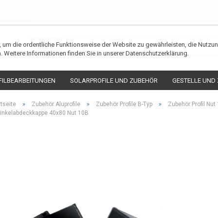
n, um die ordentliche Funktionsweise der Website zu gewährleisten, die Nutz
Alle
. Weitere Informationen finden Sie in unserer Datenschutzerklärung.
FILBEARBEITUNGEN
SOLARPROFILE UND ZUBEHÖR
GESTELLE UND
»
»
»
rtseite
Zubehör Aluprofile
Zubehör Profile B-Typ
Zubehör Profil Nut
inkelabdeckkappe 40x80 Nut 10B
Konto erstellen
Passwort verges