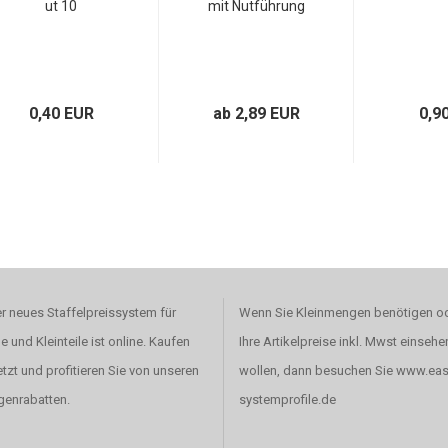
ut 10
mit Nutführung
0,40 EUR
ab 2,89 EUR
0,9
r neues Staffelpreissystem für
Wenn Sie Kleinmengen benötigen o
le und Kleinteile ist online. Kaufen
Ihre Artikelpreise inkl. Mwst einsehe
etzt und profitieren Sie von unseren
wollen, dann besuchen Sie www.eas
enrabatten.
systemprofile.de