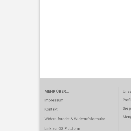
MEHR ÜBER...
Unse
Profi
Impressum
Sie j
Kontakt
Meng
Widerrufsrecht & Widerrufsformular
Link zur OS-Plattform