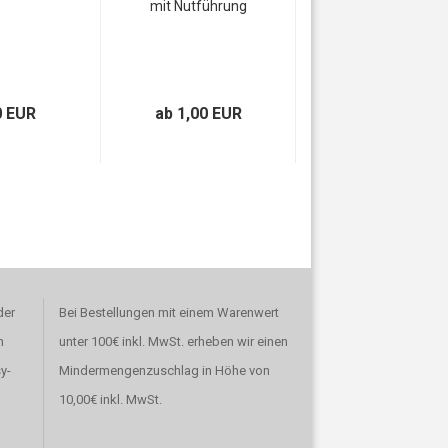
mit Nutführung
0 EUR
ab 1,00 EUR
der
Bei Bestellungen mit einem Warenwert
n
unter 100€ inkl. MwSt. erheben wir einen
y-
Mindermengenzuschlag in Höhe von
10,00€ inkl. MwSt.