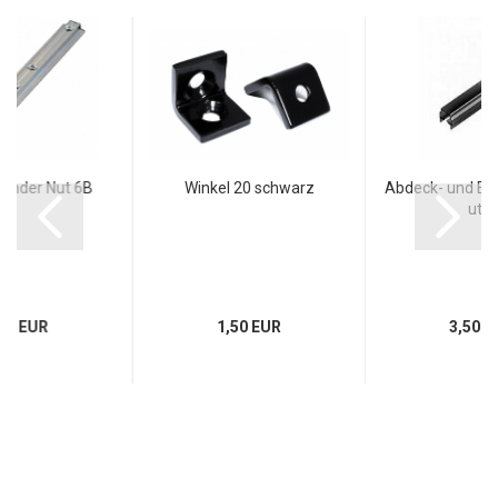
rbinder Nut 6B
Winkel 20 schwarz
Abdeck- und Ein
ut 6
50 EUR
1,50 EUR
3,50 E