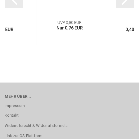
UVP 0,80 EUR
Nur 0,76 EUR
10 EUR
0,40 E
MEHR ÜBER...
Impressum
Kontakt
Widerrufsrecht & Widerrufsformular
Link zur OS-Plattform