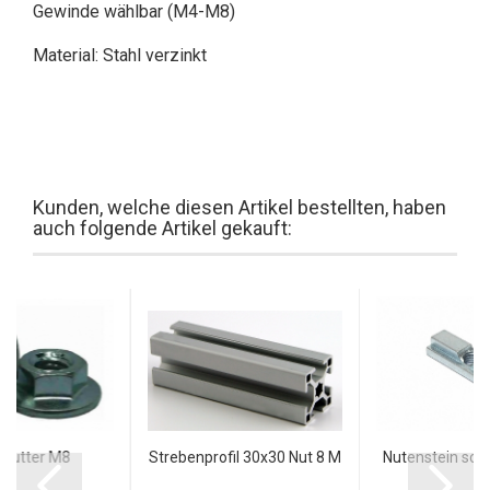
Gewinde wählbar (M4-M8)
Material: Stahl verzinkt
Kunden, welche diesen Artikel bestellten, haben
auch folgende Artikel gekauft:
mutter M8
Strebenprofil 30x30 Nut 8 M
Nutenstein sch