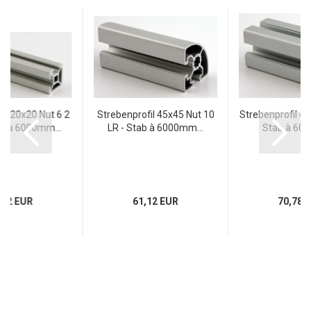
il 20x20 Nut 6 2
Strebenprofil 45x45 Nut 10
Strebenprofil 40
ab à 6000mm...
LR - Stab à 6000mm...
Stab à 600
,42 EUR
61,12 EUR
70,78 