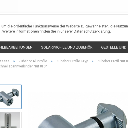
n, um die ordentliche Funktionsweise der Website zu gewährleisten, die Nutz
Alle
. Weitere Informationen finden Sie in unserer Datenschutzerklärung.
FILBEARBEITUNGEN
SOLARPROFILE UND ZUBEHÖR
GESTELLE UND
»
»
»
rtseite
Zubehör Aluprofile
Zubehör Profile I-Typ
Zubehör Profil Nut 8
chnellspannverbinder Nut 8I 0°
Konto erstellen
Passwort verges