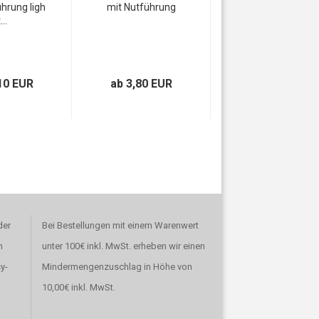
hrung ligh
mit Nutführung
...
10 EUR
ab 3,80 EUR
der
Bei Bestellungen mit einem Warenwert
n
unter 100€ inkl. MwSt. erheben wir einen
y-
Mindermengenzuschlag in Höhe von
10,00€ inkl. MwSt.