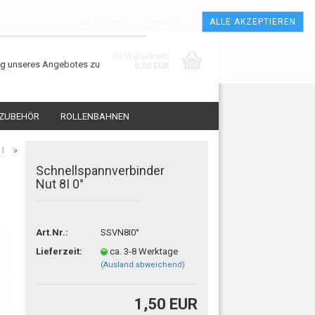
Kundenlogin
Merkzettel
ALLE AKZEPTIEREN
Ihr Warenkorb
ung unseres Angebotes zu
0,00 EUR
 ZUBEHÖR
ROLLENBAHNEN
»
 I
Schnellspannverbinder
Nut 8I 0°
Art.Nr.:
SSVN8I0°
sen?
Lieferzeit:
ca. 3-8 Werktage
(Ausland abweichend)
1,50 EUR