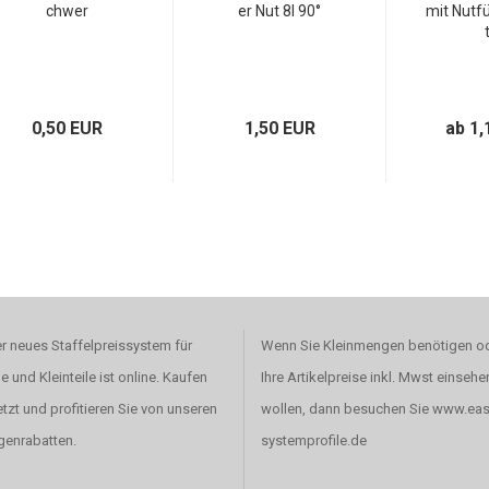
chwer
er Nut 8I 90°
mit Nutfü
t
0,50 EUR
1,50 EUR
ab 1,
r neues Staffelpreissystem für
Wenn Sie Kleinmengen benötigen o
le und Kleinteile ist online. Kaufen
Ihre Artikelpreise inkl. Mwst einsehe
etzt und profitieren Sie von unseren
wollen, dann besuchen Sie www.eas
enrabatten.
systemprofile.de