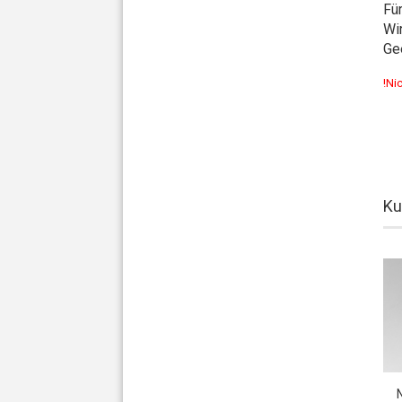
Fü
Wi
Gee
!Ni
Ku