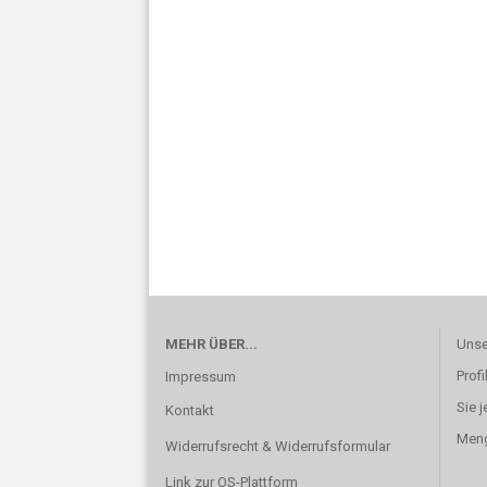
MEHR ÜBER...
Unse
Profi
Impressum
Sie j
Kontakt
Meng
Widerrufsrecht & Widerrufsformular
Link zur OS-Plattform