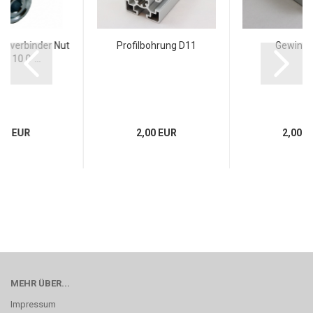
nnverbinder Nut
Profilbohrung D11
Gewind
t 10 0°...
49 EUR
2,00 EUR
2,00 E
MEHR ÜBER...
Impressum