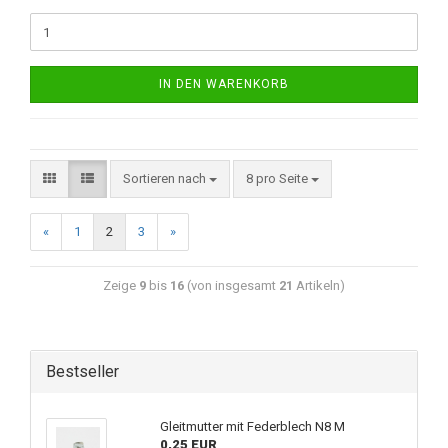
IN DEN WARENKORB
Sortieren nach
8 pro Seite
«
1
2
3
»
Zeige
9
bis
16
(von insgesamt
21
Artikeln)
Bestseller
Gleitmutter mit Federblech N8 M
0,25 EUR