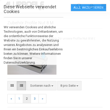
Diese Webseite verwendet
ALLE AKZEPTIEREN
Cookies
Zubehör Profile Nut 8 M
Wir verwenden Cookies und ähnliche
Technologien, auch von Drittanbietern, um
die ordentliche Funktionsweise der
Hier finden Sie passendes Zubehör für unsere Profile Nut 8 M (
Website zu gewährleisten, die Nutzung
kompatibel zu Minitec und Norcan )
unseres Angebotes zu analysieren und
Ihnen ein bestmögliches Einkaufserlebnis
bieten zu können. Weitere Informationen
finden Sie in unserer
Datenschutzerklärung.
Sortieren nach
8 pro Seite
«
1
2
3
»